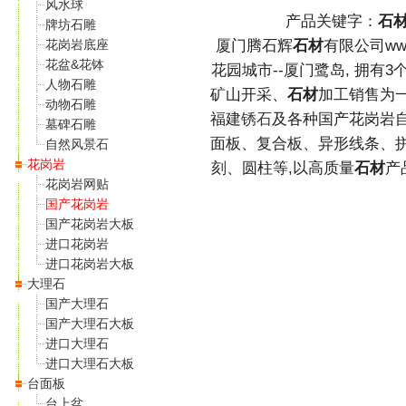
风水球
产品关键字：
石材
牌坊石雕
花岗岩底座
厦门腾石辉
石材
有限公司www.
花盆&花钵
花园城市--厦门鹭岛, 拥有3
人物石雕
矿山开采、
石材
加工销售为
动物石雕
福建
锈石
及各种国产花岗岩
墓碑石雕
面板、复合板、异形线条、
自然风景石
花岗岩
刻、圆柱等,以高质量
石材
产
花岗岩网贴
国产花岗岩
国产花岗岩大板
进口花岗岩
进口花岗岩大板
大理石
国产大理石
国产大理石大板
进口大理石
进口大理石大板
台面板
台上盆