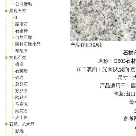
公司活动
景观石材
1
路沿石
石桌椅
自然石雕
园林石雕小品
产品详细说明:
车阻石
石材
文化石类
名称：G603
石材
板岩
加工表面：光面|火烧面|荔
石英岩
尺寸：大
砂岩
蘑菇石
产品
适用于：园
鹅卵石
包装:出口
网贴石
最
马赛克
雨花石
火山岩
参考网
石雕、艺术品
影雕