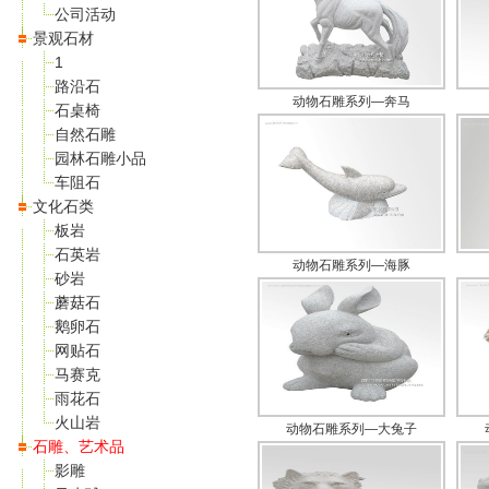
公司活动
景观石材
1
路沿石
动物石雕系列—奔马
石桌椅
自然石雕
园林石雕小品
车阻石
文化石类
板岩
石英岩
动物石雕系列—海豚
砂岩
蘑菇石
鹅卵石
网贴石
马赛克
雨花石
火山岩
动物石雕系列—大兔子
石雕、艺术品
影雕