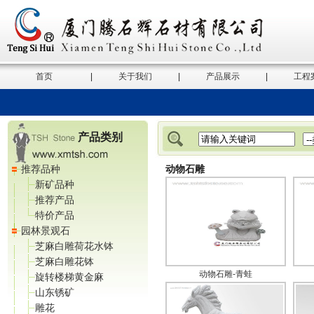
首页
|
关于我们
|
产品展示
|
工程
产品类别
推荐品种
动物石雕
新矿品种
推荐产品
特价产品
园林景观石
芝麻白雕荷花水钵
芝麻白雕花钵
动物石雕-青蛙
旋转楼梯黄金麻
山东锈矿
雕花