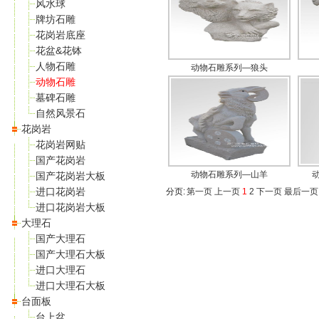
风水球
牌坊石雕
花岗岩底座
花盆&花钵
人物石雕
动物石雕系列—狼头
动物石雕
墓碑石雕
自然风景石
花岗岩
花岗岩网贴
国产花岗岩
动物石雕系列—山羊
国产花岗岩大板
进口花岗岩
分页:
第一页
上一页
1
2
下一页
最后一页
进口花岗岩大板
大理石
国产大理石
国产大理石大板
进口大理石
进口大理石大板
台面板
台上盆