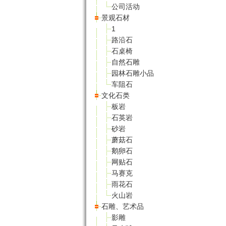
公司活动
景观石材
1
路沿石
石桌椅
自然石雕
园林石雕小品
车阻石
文化石类
板岩
石英岩
砂岩
蘑菇石
鹅卵石
网贴石
马赛克
雨花石
火山岩
石雕、艺术品
影雕