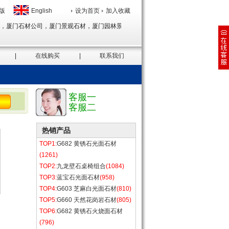
版
English
设为首页
加入收藏
厦门石材公司，厦门景观石材，厦门园林景观石材，厦门外墙干挂石材，厦门地铺石
|
在线购买
|
联系我们
客服一
客服二
热销产品
TOP1:
G682 黄锈石光面石材
(1261)
TOP2:
九龙壁石桌椅组合
(1084)
TOP3:
蓝宝石光面石材
(958)
TOP4:
G603 芝麻白光面石材
(810)
TOP5:
G660 天然花岗岩石材
(805)
TOP6:
G682 黄锈石火烧面石材
(796)