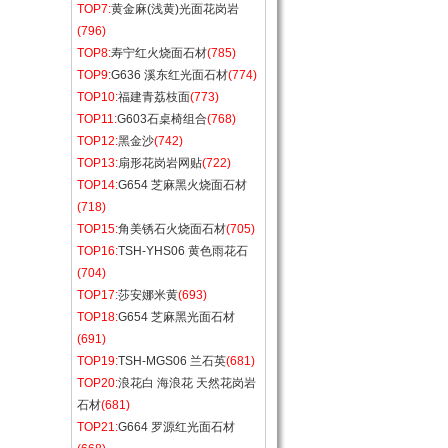
TOP7:
黄金麻(浅黄)光面花岗岩
(796)
TOP8:
寿宁红火烧面石材
(785)
TOP9:
G636 溪东红光面石材
(774)
TOP10:
福建青荔枝面
(773)
TOP11:
G603石桌椅组合
(768)
TOP12:
黑金沙
(742)
TOP13:
扇形花岗岩网贴
(722)
TOP14:
G654 芝麻黑火烧面石材
(718)
TOP15:
角美锈石火烧面石材
(705)
TOP16:
TSH-YHS06 黄色雨花石
(704)
TOP17:
莎安娜米黄
(693)
TOP18:
G654 芝麻黑光面石材
(691)
TOP19:
TSH-MGS06 兰石英
(681)
TOP20:
浪花白 海浪花 天然花岗岩
石材
(681)
TOP21:
G664 罗源红光面石材