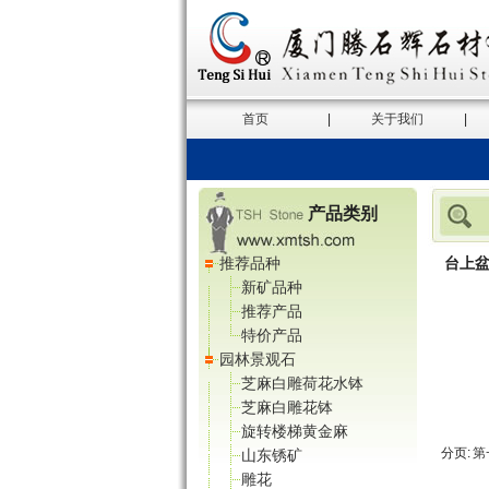
首页
|
关于我们
|
产品类别
推荐品种
台上
新矿品种
推荐产品
特价产品
园林景观石
芝麻白雕荷花水钵
芝麻白雕花钵
旋转楼梯黄金麻
分页:
第
山东锈矿
雕花