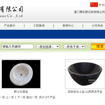
中文
厦门腾石辉石材有限公司，
产品展示
|
工程案例
|
新闻中心
|
公司风采
盆
爵士白圆盆
花岗岩台上盆-山西黑洗手盆
一页
上一页
1
下一页
最后一页
共计:2个产品