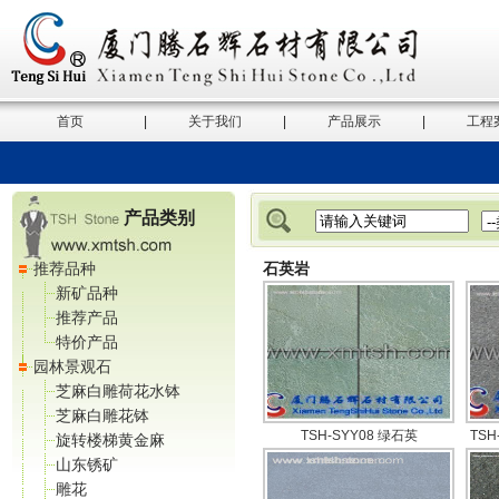
首页
|
关于我们
|
产品展示
|
工程
产品类别
推荐品种
石英岩
新矿品种
推荐产品
特价产品
园林景观石
芝麻白雕荷花水钵
芝麻白雕花钵
TSH-SYY08 绿石英
TS
旋转楼梯黄金麻
山东锈矿
雕花