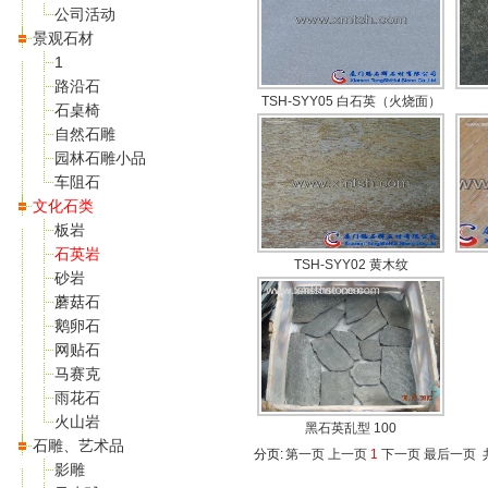
公司活动
景观石材
1
路沿石
TSH-SYY05 白石英（火烧面）
石桌椅
自然石雕
园林石雕小品
车阻石
文化石类
板岩
石英岩
TSH-SYY02 黄木纹
砂岩
蘑菇石
鹅卵石
网贴石
马赛克
雨花石
火山岩
黑石英乱型 100
石雕、艺术品
分页:
第一页
上一页
1
下一页
最后一页
共
影雕