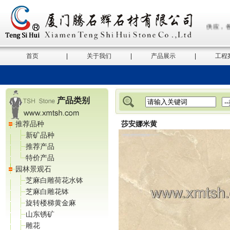
门地铺石，供应商，厦门石材加工厂，厦门大型工地石材供应商，工地石材供应，各
首页
|
关于我们
|
产品展示
|
工程
产品类别
推荐品种
莎安娜米黄
新矿品种
推荐产品
特价产品
园林景观石
芝麻白雕荷花水钵
芝麻白雕花钵
旋转楼梯黄金麻
山东锈矿
雕花