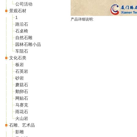
公司活动
景观石材
1
产品详细说明:
路沿石
石桌椅
自然石雕
园林石雕小品
车阻石
文化石类
板岩
石英岩
砂岩
蘑菇石
鹅卵石
网贴石
马赛克
雨花石
火山岩
石雕、艺术品
影雕