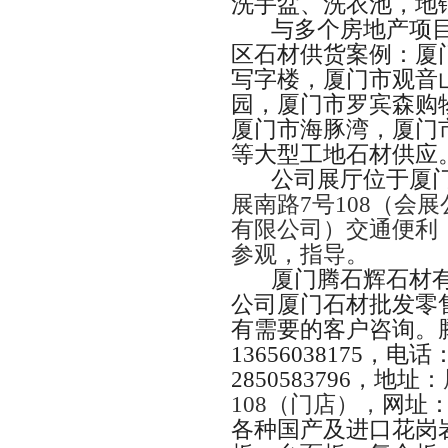
洗手盆、洗衣池，地
与多个房地产项
区石材供货案例：厦
写字楼，厦门市观音
园，厦门市罗宾森购
厦门市海豚湾，厦门
等大型工地石材供应
公司展厅位于厦
展南路
7
号
108
（会展
有限公司）交通便利
参观，指导。
厦门腾石辉石材
公司厦门石材批发零
有需要的客户咨询。
13656038175
，电话
2850583796
，地址：
108
（门店），
网址
各种国产及进口花岗