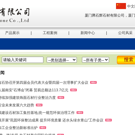
中文
厦门腾石辉石材有限公司，厦门
产品展示
|
工程案例
|
新闻中心
|
公司风采
新闻
省石协召开第四届会员代表大会暨四届一次理事扩大会议
届南安“石博会”闭幕 贸易总额达113.7亿元
持续加强建筑饰面石材行业整治力度
行业未来发展六大趋势
镇建设石材加工集控基地,统一规范环保治理工作
镇开展“巩固环保整治成果 提升环境质量 还水头绿水青山”工作会议
加工企业整治新标准出炉