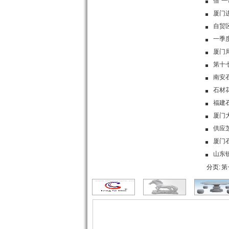
借“
厦门
自贸
一季
厦门
第十
南安
石材
福建
厦门
供应
厦门
山东
分页:
第