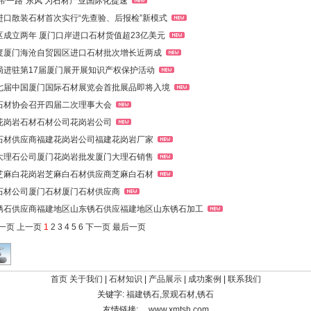
一带一路”东风 为石材产业国际化提速
进口散装石材首次实行“先查验、后报检”新模式
区成立两年 厦门口岸进口石材货值超23亿美元
度厦门海沧自贸园区进口石材批次增长近两成
局进驻第17届厦门展开展知识产权保护活动
七届中国厦门国际石材展览会首批展品即将入境
石材协会召开四届二次理事大会
花岗岩石材石材公司花岗岩公司
石材供应商福建花岗岩公司福建花岗岩厂家
大理石公司厦门花岗岩批发厦门大理石销售
芝麻白花岗岩芝麻白石材供应商芝麻白石材
石材公司厦门石材厦门石材供应商
锈石供应商福建地区山东锈石供应福建地区山东锈石加工
一页
上一页
1
2
3
4
5
6
下一页
最后一页
首页
关于我们
|
石材知识
|
产品展示
|
成功案例
|
联系我们
关键字:
福建锈石
,
景观石材
,
锈石
友情链接:
www.xmtsh.com