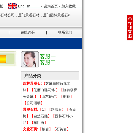
版
English
设为首页
加入收藏
石材公司，厦门景观石材，厦门园林景观石材，厦门外墙干挂石材，厦门地铺石，供应
|
在线购买
|
联系我们
客服一
客服二
产品分类
园林景观石:
【
芝麻白雕荷花水
钵
】【
芝麻白雕花钵
】【
旋转楼梯
黄金麻
】【
山东锈矿
】【
雕花
】
【
公司活动
】
景观石材:
【
1
】【
路沿石
】【
石桌
椅
】【
自然石雕
】【
园林石雕小
品
】【
车阻石
】
文化石类:
【
板岩
】【
石英岩
】