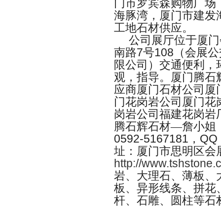
门市罗宾森购物广场
海豚湾，厦门市建发
工地石材供应。
公司展厅位于厦门
南路
7
号
108
（会展公
限公司）交通便利，
观，指导。厦门腾石
应商厦门石材公司厦
门花岗岩公司厦门花
岗岩公司福建花岗岩
腾石辉石材—詹小姐
0592-5167181
，
QQ
址：厦门市思明区会
http://www.tshstone
岩、大理石、薄板、
板、异形线条、拼花
杆、石雕、圆柱等石